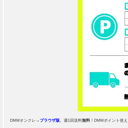
DMMオンクレ→
ブラウザ版
。週1回送料
無料
！DMMポイント使