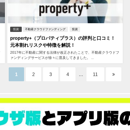
投資
不動産クラウドファンディング
投資
property+（プロパティプラス）の評判と口コミ！
元本割れリスクや特徴を解説！
フ
2017年に不動産に関する法律が改正されたことで、不動産クラウドフ
ァンディングサービスが徐々に普及してきました。 ...
1
2
3
4
…
11