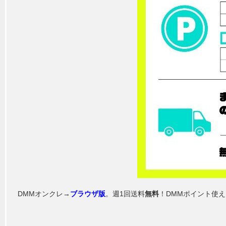
DMMオンクレ→
ブラウザ版
。週1回送料
無料
！DMMポイント使